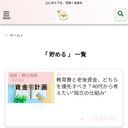
心にゆとりを、花咲く未来を
menu
ホーム
「 貯める 」 一覧
2025/10/10
投資｜積立投資
教育費と老後資金、どちら
（NISA）
を優先すべき？40代から考
えたい“両立の仕組み”
この記事を読む