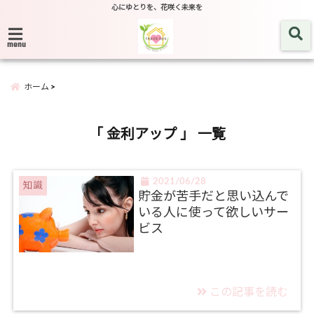
心にゆとりを、花咲く未来を
menu
ホーム
「 金利アップ 」 一覧
2021/06/28
知識
貯金が苦手だと思い込んで
いる人に使って欲しいサー
ビス
この記事を読む