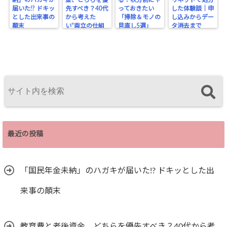
納」のハガキが
金、どちらを優
る！秋分前にや
リネットで処分
届いた!? ドキッ
先すべき？40代
っておきたい
した体験談｜申
とした出来事の
から考えた
「掃除＆モノの
し込みからデー
顛末
い“両立の仕組
見直し5選」
タ消去まで
み”
最近の投稿
「国民年金未納」のハガキが届いた!? ドキッとした出
来事の顛末
教育費と老後資金、どちらを優先すべき？40代から考