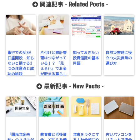
Related Posts
関連記事 -
-
銀行でのNISA
片付けと家計管
知っておきたい
自然災害時に役
口座開設 – 知ら
理はつながって
投資信託の基本
立つ火災保険の
ないと損する3
いる！？ 「見
用語
選び方
つの注意点と成
える化」でお金
功の秘訣
が貯まる暮らし
へ
New Posts
最新記事 -
-
「国民年金未
教育費と老後資
年末をラクにす
古いパソコンを